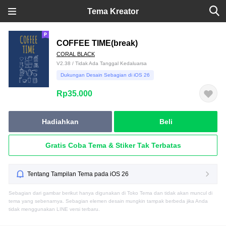
Tema Kreator
COFFEE TIME(break)
CORAL BLACK
V2.38 / Tidak Ada Tanggal Kedaluarsa
Dukungan Desain Sebagian di iOS 26
Rp35.000
Hadiahkan
Beli
Gratis Coba Tema & Stiker Tak Terbatas
Tentang Tampilan Tema pada iOS 26
Sebagian dari gambar berikut hanya digunakan di Toko Tema dan tidak akan muncul di
tema yang sebenarnya. Sebagian elemen desain mungkin tampak berbeda jika Anda
tidak menggunakan LINE versi terbaru.