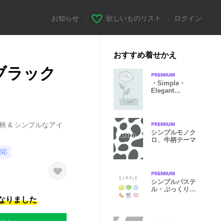
お知らせ
|
欲しいものリスト
|
ログイン
おすすめ着せかえ
ブラック
・Simple・
Elegant
flowers くすみ
ブルー
 & シンプルなアイ
シンプルモノク
ロ、牛柄テーマ
対応
シンプルパステ
ル・ぷっくりア
イコン
になりました