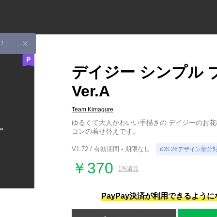
！
デイジー シンプル 
Ver.A
Team Kimagure
ゆるくて大人かわいい手描きの デイジーのお花柄
コンの着せ替えです。
V1.72 / 有効期間 - 期限なし
iOS 26デザイン部分
￥370
1%還元
PayPay決済が利用できるよう