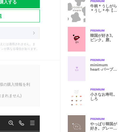
購入する
牛柄＊うしがら
＊うし＊牛【グ
題
レー】
韓国が好き3。
ピンク。唇。
えには適用されません。ま
インが異なる場合があります。
minimum
heart -パープ
ル-（韓国語）
客様の購入情報を利
小さなお寿司。
まれません)
しろ
やっぱり韓国が
好き。グレージ