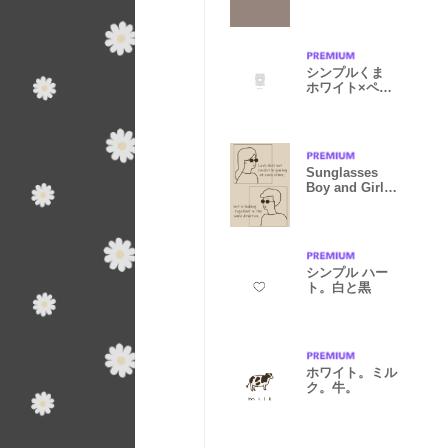
ュ
シンプルくま
ホワイト×ペー
ルグレー
Sunglasses
Boy and Girl
/beige brown
シンプル ハー
ト。白と黒
ホワイト。ミル
ク。牛。