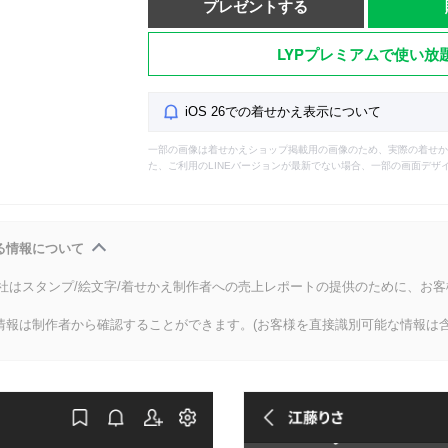
プレゼントする
LYPプレミアムで使い放
iOS 26での着せかえ表示について
一部の画像は着せかえショップ掲載用の画像のため、実際の着せか
た、ご利用のLINEバージョンが最新でない場合、一部の画面デザ
る情報について
会社はスタンプ/絵文字/着せかえ制作者への売上レポートの提供のために、お
情報は制作者から確認することができます。(お客様を直接識別可能な情報は含