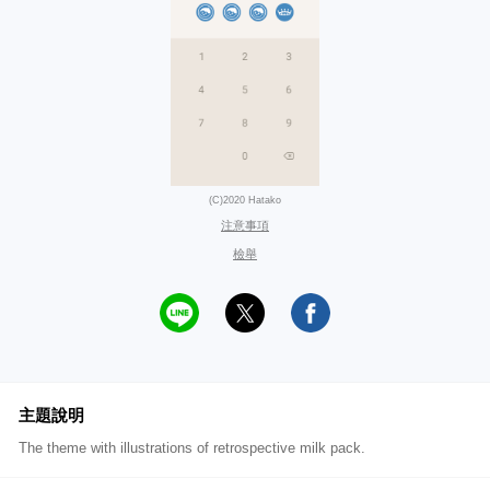
(C)2020 Hatako
注意事項
檢舉
主題說明
The theme with illustrations of retrospective milk pack.