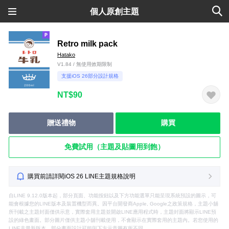
個人原創主題
Retro milk pack
Hatako
V1.84 / 無使用效期限制
支援iOS 26部分設計規格
NT$90
贈送禮物
購買
免費試用（主題及貼圖用到飽）
購買前請詳閱iOS 26 LINE主題規格說明
自LINE 9.12.0版本起，部分頁面、功能按鈕以及下方功能選單只能呈現系統預設的圖示，可
能會根據您的LINE版本及裝置機型而異。因平台開發商Apple, Google之政策規格，主題小舖
所刊載之主題封面僅供示意，實際套用主題並開啟LINE應用程式時，主題封面將顯示LINE預
設的綠色畫面。部分圖片僅供主題小舖刊載使用，不會顯示在實際套用的主題內。若您使用的
LINE非最新版本，部分畫面設計可能與下方示意圖有所不同。