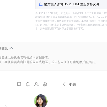
購買前請詳閱iOS 26 LINE主題規格說明
自LINE 9.12.0版本起，部分頁面、功能按鈕以及下方功能選單
根據您的LINE版本及裝置機型而異。因平台開發商Apple, Goog
主題封面僅供示意，實際套用主題並開啟LINE應用程式時，主題封面
面。部分圖片僅供主題小舖刊載使用，不會顯示在實際套用的主題內。
本，部分畫面設計可能與下方示意圖有所不同。
的資訊
買數據以提供販售報告給內容創作者。
買日期及購買者所註冊的國家或地區，並未包含任何可識別用戶的資訊。