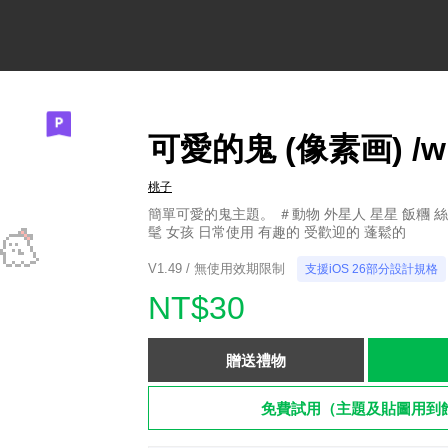
可愛的鬼 (像素画) /whi
桃子
簡單可愛的鬼主題。 ＃動物 外星人 星星 飯糰 絲
髦 女孩 日常使用 有趣的 受歡迎的 蓬鬆的
V1.49 / 無使用效期限制
支援iOS 26部分設計規格
NT$30
贈送禮物
免費試用（主題及貼圖用到