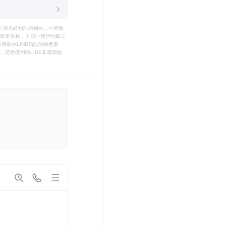
只能呈現系統預設的圖示，可能會
le之政策規格，主題小舖所刊載之
將顯示LINE預設的綠色畫
若您使用的LINE非最新版