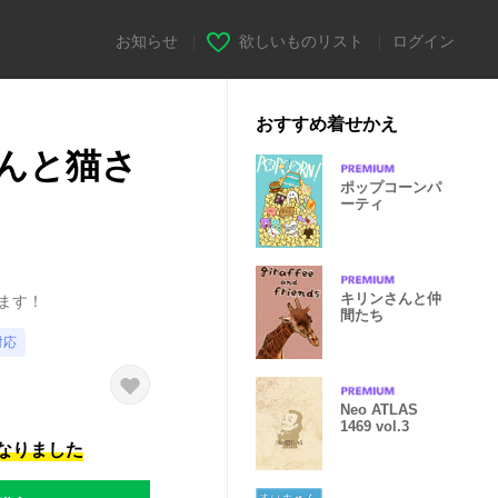
お知らせ
|
欲しいものリスト
|
ログイン
おすすめ着せかえ
んと猫さ
ポップコーンパ
ーティ
キリンさんと仲
ます！
間たち
対応
Neo ATLAS
1469 vol.3
になりました