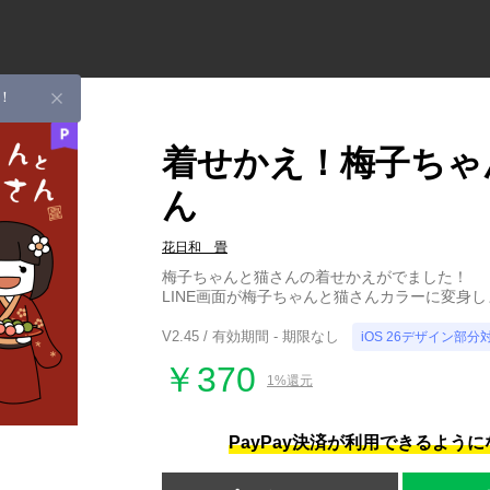
！
着せかえ！梅子ちゃ
ん
花日和 畳
梅子ちゃんと猫さんの着せかえがでました！
LINE画面が梅子ちゃんと猫さんカラーに変身し
V2.45 / 有効期間 - 期限なし
iOS 26デザイン部分
￥370
1%還元
PayPay決済が利用できるよう