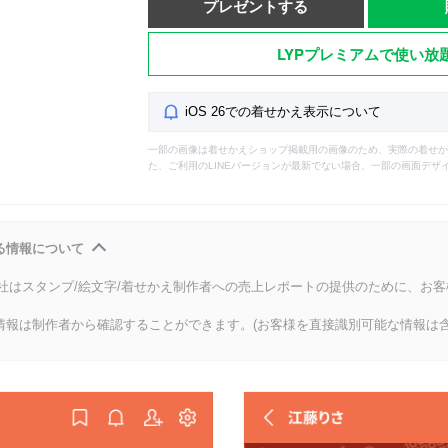
プレゼントする
LYPプレミアムで使い放
iOS 26での着せかえ表示について
一部の画像は着せかえショップ掲載用の画像のため、実際の着せか
た、ご利用のLINEバージョンが最新でない場合、一部の画面デザ
る情報について
会社はスタンプ/絵文字/着せかえ制作者への売上レポートの提供のために、お
情報は制作者から確認することができます。(お客様を直接識別可能な情報は含