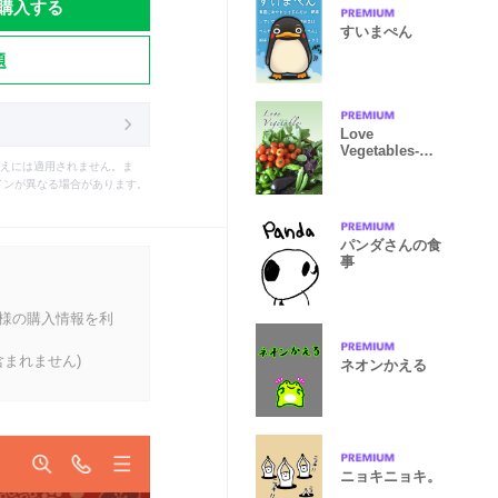
購入する
すいまぺん
題
Love
Vegetables-野
菜大好き
えには適用されません。ま
インが異なる場合があります。
パンダさんの食
事
客様の購入情報を利
まれません)
ネオンかえる
ニョキニョキ。