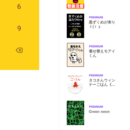
なる着せ替え
黒ずくめが来り
ｔ(ｒｙ
着せ替えモアイ
くん
タコさんウィン
ナーごはん《イ
ラスト》赤
Green neon