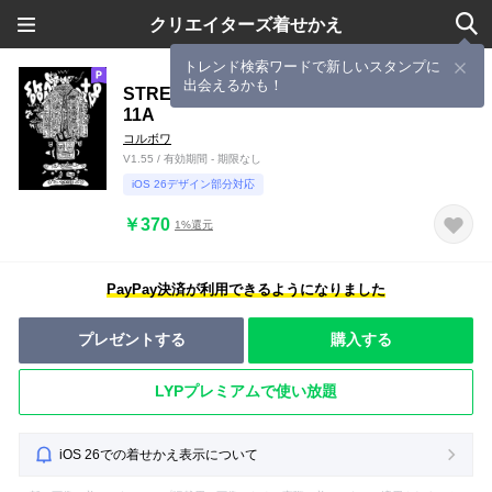
クリエイターズ着せかえ
トレンド検索ワードで新しいスタンプに
出会えるかも！
STREET SKATEBOARD GIRL GRAFFITI
11A
コルボワ
V1.55 / 有効期間 - 期限なし
iOS 26デザイン部分対応
￥370
1%還元
PayPay決済が利用できるようになりました
プレゼントする
購入する
LYPプレミアムで使い放題
iOS 26での着せかえ表示について