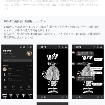
一部の画像は着せかえショップ掲載用の画像のため、実際の着せかえには適用されません。
また、ご利用のLINEバージョンが最新でない場合、一部の画面デザインが異なる場合があり
ます。
制作者に提供される情報について
LINEヤフー株式会社はスタンプ/絵文字/着せかえ制作者への売上レポートの提供の
ために、お客様の購入情報を利用します。
購入日付、登録国情報は制作者から確認することができます。(お客様を直接識別可
能な情報は含まれません)