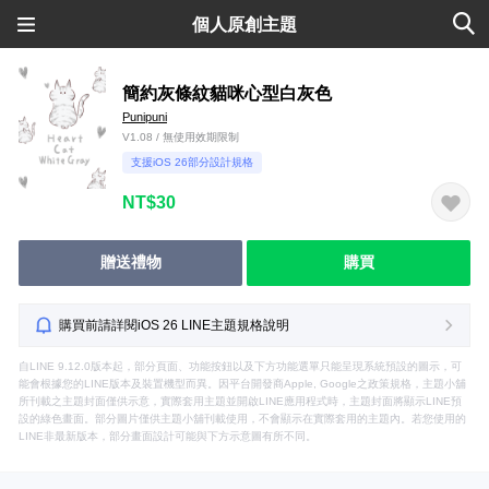
個人原創主題
簡約灰條紋貓咪心型白灰色
Punipuni
V1.08 / 無使用效期限制
支援iOS 26部分設計規格
NT$30
贈送禮物
購買
購買前請詳閱iOS 26 LINE主題規格說明
自LINE 9.12.0版本起，部分頁面、功能按鈕以及下方功能選單只能呈現系統預設的圖示，可
能會根據您的LINE版本及裝置機型而異。因平台開發商Apple, Google之政策規格，主題小舖
所刊載之主題封面僅供示意，實際套用主題並開啟LINE應用程式時，主題封面將顯示LINE預
設的綠色畫面。部分圖片僅供主題小舖刊載使用，不會顯示在實際套用的主題內。若您使用的
LINE非最新版本，部分畫面設計可能與下方示意圖有所不同。