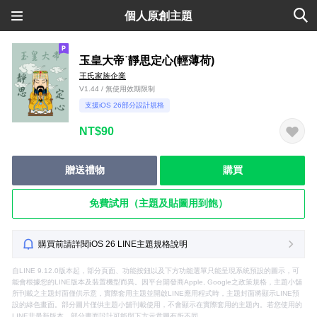
個人原創主題
玉皇大帝˙靜思定心(輕薄荷)
王氏家族企業
V1.44 / 無使用效期限制
支援iOS 26部分設計規格
NT$90
贈送禮物
購買
免費試用（主題及貼圖用到飽）
購買前請詳閱iOS 26 LINE主題規格說明
自LINE 9.12.0版本起，部分頁面、功能按鈕以及下方功能選單只能呈現系統預設的圖示，可
能會根據您的LINE版本及裝置機型而異。因平台開發商Apple, Google之政策規格，主題小舖
所刊載之主題封面僅供示意，實際套用主題並開啟LINE應用程式時，主題封面將顯示LINE預
設的綠色畫面。部分圖片僅供主題小舖刊載使用，不會顯示在實際套用的主題內。若您使用的
LINE非最新版本，部分畫面設計可能與下方示意圖有所不同。