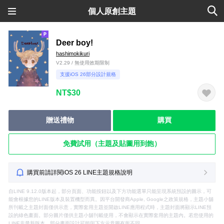
個人原創主題
Deer boy!
hashimokikuri
V2.29 / 無使用效期限制
支援iOS 26部分設計規格
NT$30
贈送禮物
購買
免費試用（主題及貼圖用到飽）
購買前請詳閱iOS 26 LINE主題規格說明
自LINE 9.12.0版本起，部分頁面、功能按鈕以及下方功能選單只能呈現系統預設的圖示，可
能會根據您的LINE版本及裝置機型而異。因平台開發商Apple, Google之政策規格，主題小舖
所刊載之主題封面僅供示意，實際套用主題並開啟LINE應用程式時，主題封面將顯示LINE預
設的綠色畫面。部分圖片僅供主題小舖刊載使用，不會顯示在實際套用的主題內。若您使用的
LINE非最新版本，部分畫面設計可能與下方示意圖有所不同。