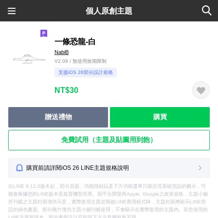
個人原創主題
一條恐龍-白
NabiB
V2.09 / 無使用效期限制
支援iOS 26部分設計規格
NT$30
贈送禮物
購買
免費試用（主題及貼圖用到飽）
購買前請詳閱iOS 26 LINE主題規格說明
自LINE 9.12.0版本起，部分頁面、功能按鈕以及下方功能選單只能呈現系統預設的圖示，可
能會根據您的LINE版本及裝置機型而異。因平台開發商Apple, Google之政策規格，主題小舖
所刊載之主題封面僅供示意，實際套用主題並開啟LINE應用程式時，主題封面將顯示LINE預
設的綠色畫面。部分圖片僅供主題小舖刊載使用，不會顯示在實際套用的主題內。若您使用的
LINE非最新版本，部分畫面設計可能與下方示意圖有所不同。