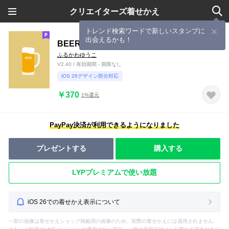
クリエイターズ着せかえ
トレンド検索ワードで新しいスタンプに
出会えるかも！
BEER!
ふるかわゆうこ
V2.40 / 有効期間 - 期限なし
iOS 26デザイン部分対応
￥370
1%還元
PayPay決済が利用できるようになりました
プレゼントする
購入する
LYPプレミアムで使い放題
iOS 26での着せかえ表示について
一部の画像は着せかえショップ掲載用の画像のため、実際の着せかえには適用されません。