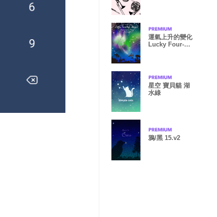
運氣上升的變化
Lucky Four-
leaf Aurora
星空 寶貝貓 湖
水綠
鴉/黑 15.v2