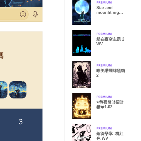
Star and
moonlit night
of cat
貓在夜空主題 2
WV
唯美塔羅牌黑貓
2
⭐️恭喜發財招財
貓❤️1-02
銅管樂隊 -粉紅
色 WV