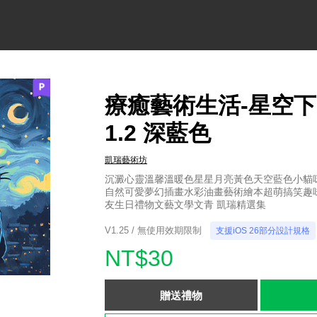
療癒藝術生活-星空
1.2 深藍色
凱瑞藝術坊
沉澱心靈溫馨溫暖色星星月亮黃色天空藍色小貓
自然可愛夢幻插畫水彩油畫藝術繪本超萌搞笑趣
友生日禮物文藝文學文青 凱瑞精選集
V1.25 / 無使用效期限制
支援iOS 26部分設計規格
NT$30
贈送禮物