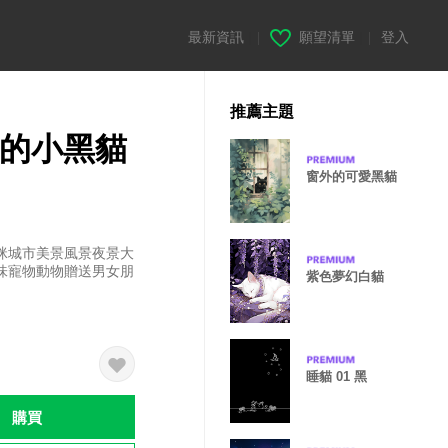
最新資訊
|
願望清單
|
登入
推薦主題
下的小黑貓
窗外的可愛黑貓
咪城市美景風景夜景大
味寵物動物贈送男女朋
紫色夢幻白貓
睡貓 01 黑
購買