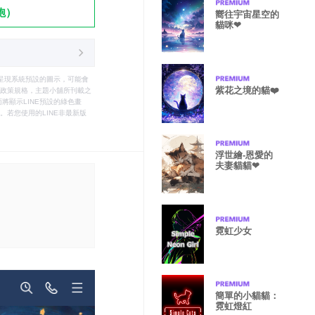
飽）
嚮往宇宙星空的
貓咪❤
只能呈現系統預設的圖示，可能會
紫花之境的貓❤️
le之政策規格，主題小舖所刊載之
將顯示LINE預設的綠色畫
若您使用的LINE非最新版
浮世繪-恩愛的
夫妻貓貓❤
霓虹少女
簡單的小貓貓：
霓虹燈紅