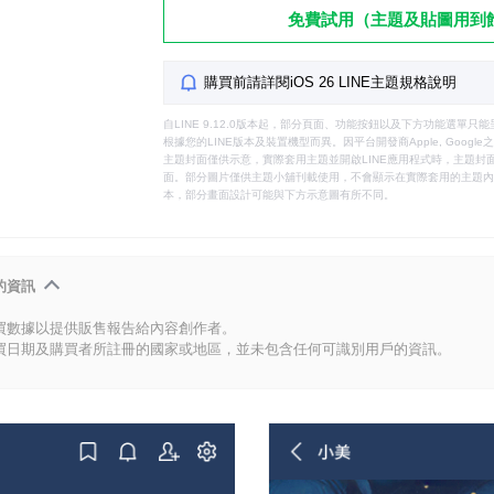
免費試用（主題及貼圖用到
購買前請詳閱iOS 26 LINE主題規格說明
自LINE 9.12.0版本起，部分頁面、功能按鈕以及下方功能選單
根據您的LINE版本及裝置機型而異。因平台開發商Apple, Goog
主題封面僅供示意，實際套用主題並開啟LINE應用程式時，主題封面
面。部分圖片僅供主題小舖刊載使用，不會顯示在實際套用的主題內。
本，部分畫面設計可能與下方示意圖有所不同。
的資訊
買數據以提供販售報告給內容創作者。
買日期及購買者所註冊的國家或地區，並未包含任何可識別用戶的資訊。