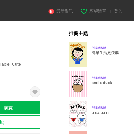
最新資訊
|
願望清單
|
登入
推薦主題
簡單生活更快樂
lable! Cute
smile duck
購買
u sa ba ni
飽）