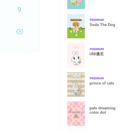
Soda The Dog
UNI優尼
prince of cats
pale dreaming
color dot