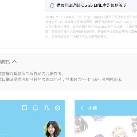
購買前請詳閱iOS 26 LINE主題規格說明
自LINE 9.12.0版本起，部分頁面、功能按鈕以及下方功能選單
根據您的LINE版本及裝置機型而異。因平台開發商Apple, Goog
主題封面僅供示意，實際套用主題並開啟LINE應用程式時，主題封面
面。部分圖片僅供主題小舖刊載使用，不會顯示在實際套用的主題內。
本，部分畫面設計可能與下方示意圖有所不同。
的資訊
買數據以提供販售報告給內容創作者。
買日期及購買者所註冊的國家或地區，並未包含任何可識別用戶的資訊。