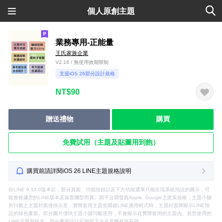
個人原創主題
業務專用-正能量
王氏家族企業
V2.16 / 無使用效期限制
支援iOS 26部分設計規格
NT$90
贈送禮物
購買
免費試用（主題及貼圖用到飽）
購買前請詳閱iOS 26 LINE主題規格說明
自LINE 9.12.0版本起，部分頁面、功能按鈕以及下方功能選單只能呈現系統預設的圖示，可
能會根據您的LINE版本及裝置機型而異。因平台開發商Apple, Google之政策規格，主題小舖
所刊載之主題封面僅供示意，實際套用主題並開啟LINE應用程式時，主題封面將顯示LINE預
設的綠色畫面。部分圖片僅供主題小舖刊載使用，不會顯示在實際套用的主題內。若您使用的
LINE非最新版本，部分畫面設計可能與下方示意圖有所不同。