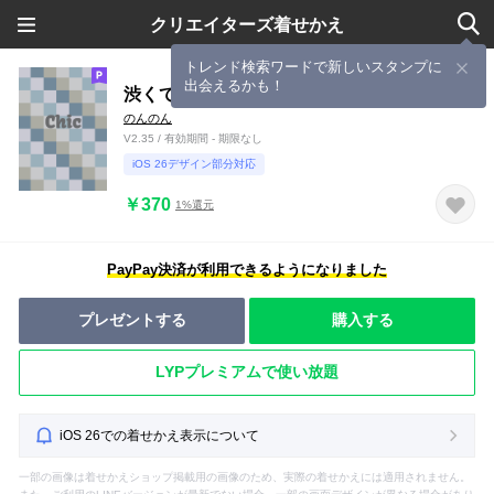
クリエイターズ着せかえ
トレンド検索ワードで新しいスタンプに
出会えるかも！
渋くてかわいい
のんのん
V2.35 / 有効期間 - 期限なし
iOS 26デザイン部分対応
￥370
1%還元
PayPay決済が利用できるようになりました
プレゼントする
購入する
LYPプレミアムで使い放題
iOS 26での着せかえ表示について
一部の画像は着せかえショップ掲載用の画像のため、実際の着せかえには適用されません。