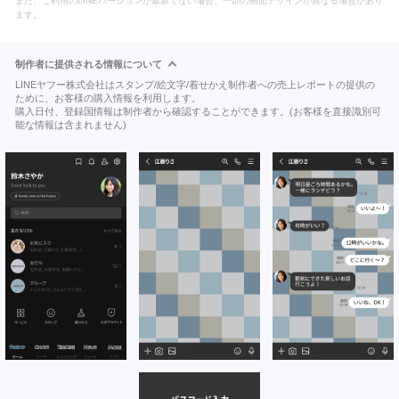
また、ご利用のLINEバージョンが最新でない場合、一部の画面デザインが異なる場合があり
ます。
制作者に提供される情報について
LINEヤフー株式会社はスタンプ/絵文字/着せかえ制作者への売上レポートの提供の
ために、お客様の購入情報を利用します。
購入日付、登録国情報は制作者から確認することができます。(お客様を直接識別可
能な情報は含まれません)