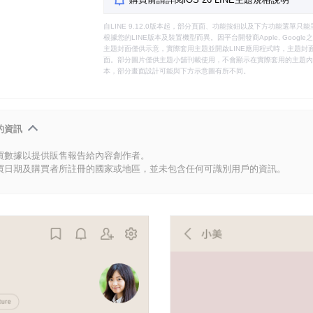
自LINE 9.12.0版本起，部分頁面、功能按鈕以及下方功能選單
根據您的LINE版本及裝置機型而異。因平台開發商Apple, Goog
主題封面僅供示意，實際套用主題並開啟LINE應用程式時，主題封面
面。部分圖片僅供主題小舖刊載使用，不會顯示在實際套用的主題內。
本，部分畫面設計可能與下方示意圖有所不同。
的資訊
買數據以提供販售報告給內容創作者。
買日期及購買者所註冊的國家或地區，並未包含任何可識別用戶的資訊。