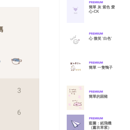
簡單 灰 紫色 愛
心-CK
心 微笑 '白色'
簡單 一隻鴨子
簡單的困豬
藍圖：紙飛機
（薰衣草紫）