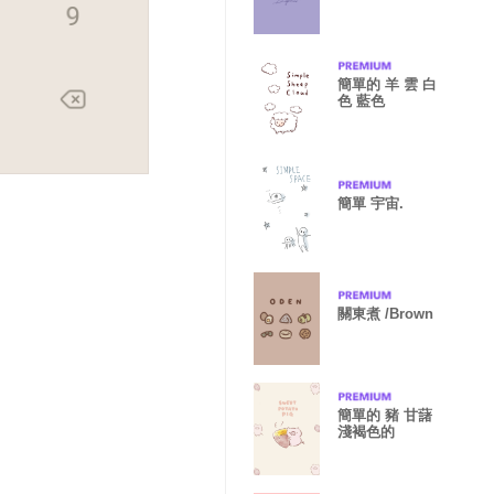
簡單的 羊 雲 白
色 藍色
簡單 宇宙.
關東煮 /Brown
簡單的 豬 甘藷
淺褐色的