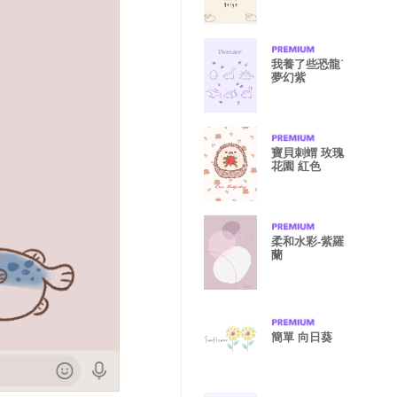
我養了些恐龍˙
夢幻紫
寶貝刺蝟 玫瑰
花園 紅色
柔和水彩-紫羅
蘭
簡單 向日葵