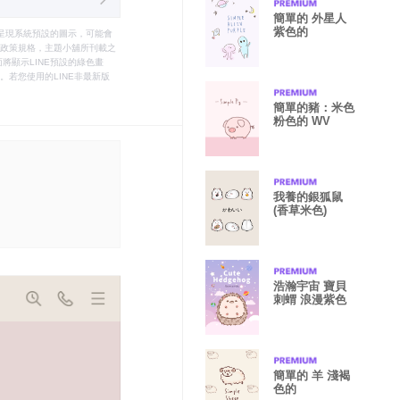
簡單的 外星人
紫色的
只能呈現系統預設的圖示，可能會
le之政策規格，主題小舖所刊載之
將顯示LINE預設的綠色畫
若您使用的LINE非最新版
簡單的豬：米色
粉色的 WV
我養的銀狐鼠
(香草米色)
浩瀚宇宙 寶貝
刺蝟 浪漫紫色
簡單的 羊 淺褐
色的