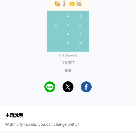
©mi-chanworld
注意事項
檢舉
主題說明
With fluffy rabbits, you can change pretty!