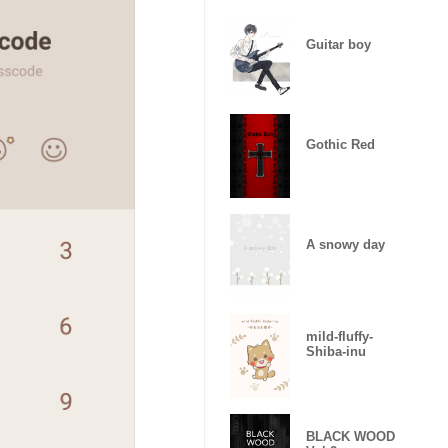
Guitar boy
Gothic Red
A snowy day
mild-fluffy-
Shiba-inu
BLACK WOOD