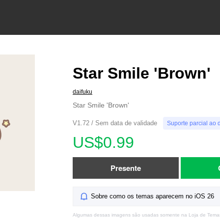
Star Smile 'Brown'
daifuku
Star Smile 'Brown'
V1.72 / Sem data de validade
Suporte parcial ao 
US$0.99
Presente
Sobre como os temas aparecem no iOS 26
Algumas dessas imagens são usadas somente na Loja de Tema