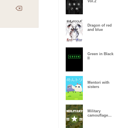
Vol.2
Dragon of red
and blue
Green in Black
II
Mentori with
sisters
Military
camouflage
ARMY