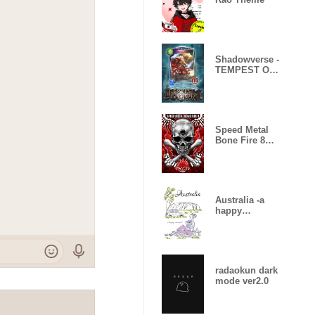
Shadowverse -
TEMPEST OF
THE GODS
Speed Metal
Bone Fire 8
Skull Fire
Australia -a
happy
moment-
radaokun dark
mode ver2.0