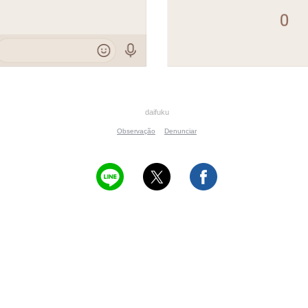
daifuku
Observação
Denunciar