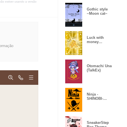
não estiver usando a versão
Gothic style
~Moon cat~
Luck with
money
formação
improvement
Theme
Otomachi Una
(TalkEx)
Ninja -
SHINOBI-
(Revised)
SneakerStep
Rao Theme