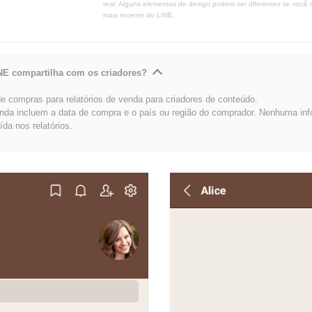
real. Alguns elementos de design podem ser diferentes se você 
mais recente do LINE.
NE compartilha com os criadores?
 compras para relatórios de venda para criadores de conteúdo.
enda incluem a data de compra e o país ou região do comprador. Nenhuma in
uída nos relatórios.