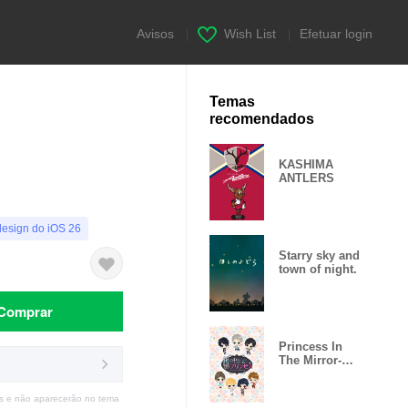
Avisos
|
Wish List
|
Efetuar login
Temas
recomendados
KASHIMA
ANTLERS
design do iOS 26
Starry sky and
town of night.
Comprar
Princess In
The Mirror-
Love Palace-
s e não aparecerão no tema