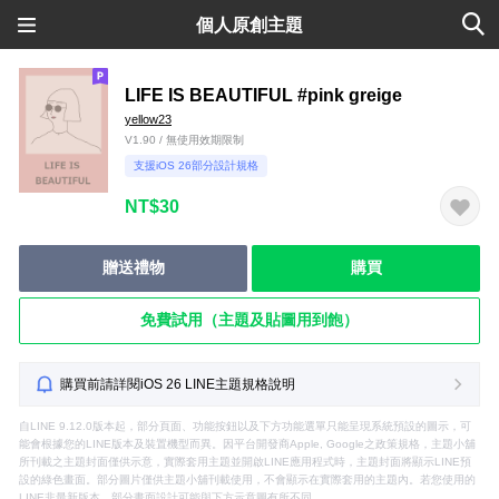
個人原創主題
LIFE IS BEAUTIFUL #pink greige
yellow23
V1.90 / 無使用效期限制
支援iOS 26部分設計規格
NT$30
贈送禮物
購買
免費試用（主題及貼圖用到飽）
購買前請詳閱iOS 26 LINE主題規格說明
自LINE 9.12.0版本起，部分頁面、功能按鈕以及下方功能選單只能呈現系統預設的圖示，可
能會根據您的LINE版本及裝置機型而異。因平台開發商Apple, Google之政策規格，主題小舖
所刊載之主題封面僅供示意，實際套用主題並開啟LINE應用程式時，主題封面將顯示LINE預
設的綠色畫面。部分圖片僅供主題小舖刊載使用，不會顯示在實際套用的主題內。若您使用的
LINE非最新版本，部分畫面設計可能與下方示意圖有所不同。