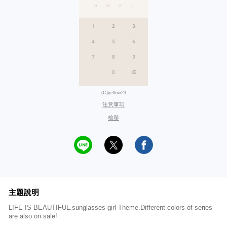
(C)yellow23
注意事項
檢舉
主題說明
LIFE IS BEAUTIFUL.sunglasses girl Theme.Different colors of series
are also on sale!