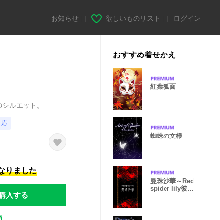
お知らせ
|
欲しいものリスト
|
ログイン
おすすめ着せかえ
紅葉狐面
のシルエット。
対応
蜘蛛の文様
になりました
曼珠沙華～Red
spider lily彼岸
購入する
花～
題