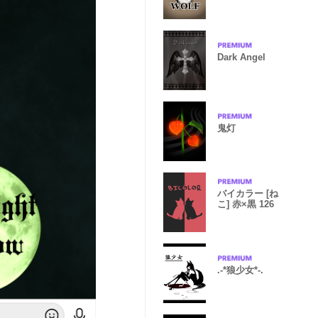
drowning】
Dark Angel
鬼灯
バイカラー [ね
こ] 赤×黒 126
.-*狼少女*-.