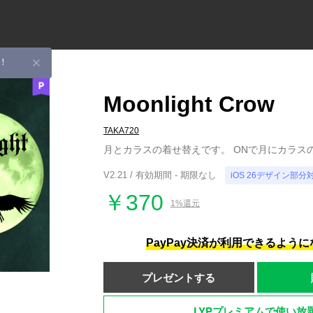
！
Moonlight Crow
TAKA720
月とカラスの着せ替えです。 ONで月にカラス
V2.21 / 有効期間 - 期限なし
iOS 26デザイン部分
￥370
1%還元
PayPay決済が利用できるよう
プレゼントする
LYPプレミアムで使い放