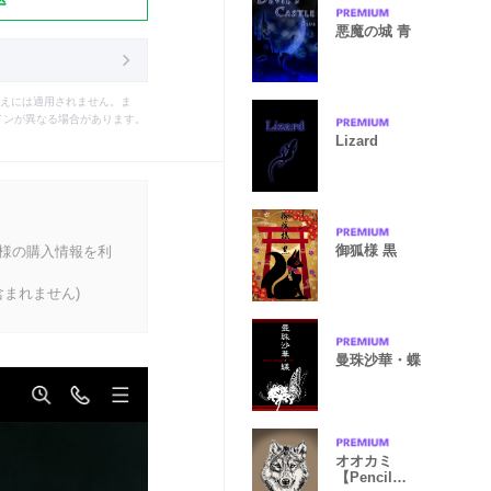
悪魔の城 青
えには適用されません。ま
インが異なる場合があります。
Lizard
御狐様 黒
客様の購入情報を利
まれません)
曼珠沙華・蝶
オオカミ
【Pencil