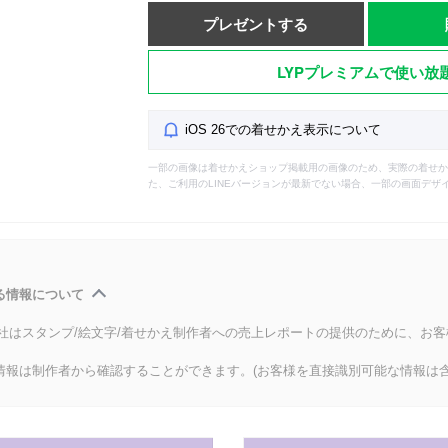
プレゼントする
LYPプレミアムで使い放
iOS 26での着せかえ表示について
一部の画像は着せかえショップ掲載用の画像のため、実際の着せか
た、ご利用のLINEバージョンが最新でない場合、一部の画面デザ
る情報について
会社はスタンプ/絵文字/着せかえ制作者への売上レポートの提供のために、お
情報は制作者から確認することができます。(お客様を直接識別可能な情報は含