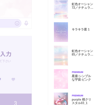
虹色オーシャン
72／ナチュラル
スタイル
キラキラ星 1
虹色オーシャン
85／ナチュラル
スタイル
星座:シンプル
な宇宙-ピンク
purple 桜クリ
スタル03_1