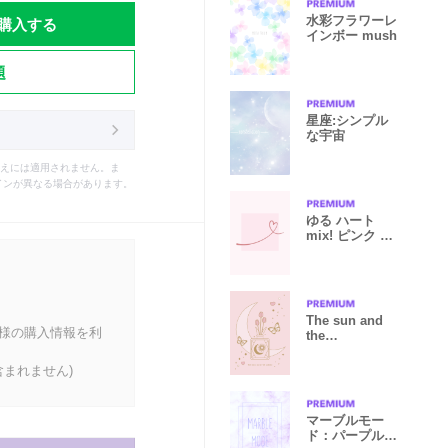
購入する
水彩フラワーレ
インボー mush
題
星座:シンプル
な宇宙
えには適用されません。ま
インが異なる場合があります。
ゆる ハート
mix! ピンク 。
シンプル
The sun and
客様の購入情報を利
the
moon_11_pink
まれません)
マーブルモー
ド：パープル大