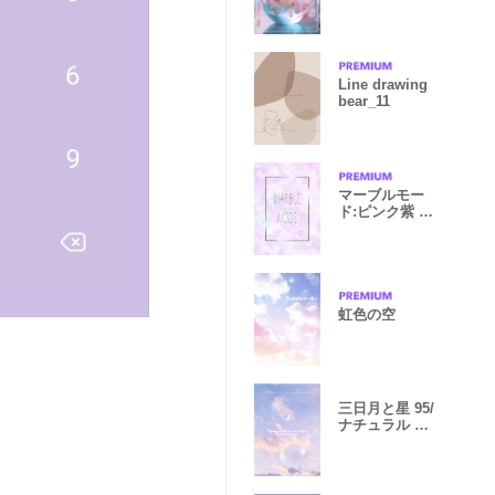
Line drawing
bear_11
マーブルモー
ド:ピンク紫 大
理石#cool
虹色の空
三日月と星 95/
ナチュラル ス
タイル