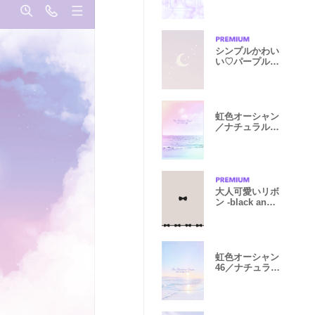
理石
シンプルかわい
い♡パープルな
お空と月
虹色オーシャン
／ナチュラルス
タイル
大人可愛いリボ
ン -black and
beige-
虹色オーシャン
46／ナチュラル
スタイル