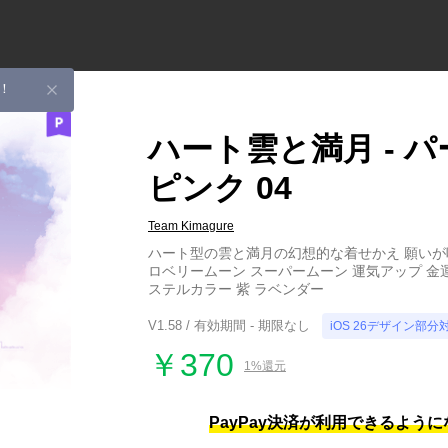
！
ハート雲と満月 - パ
ピンク 04
Team Kimagure
ハート型の雲と満月の幻想的な着せかえ 願いが
ロベリームーン スーパームーン 運気アップ 金運
ステルカラー 紫 ラベンダー
V1.58 / 有効期間 - 期限なし
iOS 26デザイン部分
￥370
1%還元
PayPay決済が利用できるよう