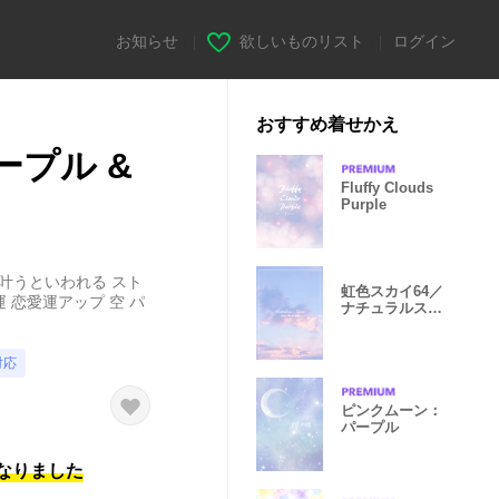
お知らせ
|
欲しいものリスト
|
ログイン
おすすめ着せかえ
ープル &
Fluffy Clouds
Purple
叶うといわれる スト
虹色スカイ64／
 恋愛運アップ 空 パ
ナチュラルスタ
イル
対応
ピンクムーン：
パープル
になりました