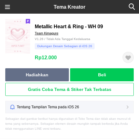
Tema Kreator
Metallic Heart & Ring - WH 09
Team Kimagure
V1.26 / Tidak Ada Tanggal Kedaluarsa
Dukungan Desain Sebagian di iOS 26
Rp12.000
Hadiahkan
Beli
Gratis Coba Tema & Stiker Tak Terbatas
Tentang Tampilan Tema pada iOS 26
Sebagian dari gambar berikut hanya digunakan di Toko Tema dan tidak akan muncul di
tema yang sebenarnya. Sebagian elemen desain mungkin tampak berbeda jika Anda
tidak menggunakan LINE versi terbaru.