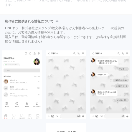
また、ご利用のLINEバージョンが最新でない場合、一部の画面デザインが異なる場合があり
ます。
制作者に提供される情報について
LINEヤフー株式会社はスタンプ/絵文字/着せかえ制作者への売上レポートの提供の
ために、お客様の購入情報を利用します。
購入日付、登録国情報は制作者から確認することができます。(お客様を直接識別可
能な情報は含まれません)