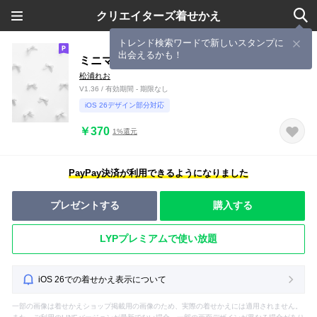
クリエイターズ着せかえ
トレンド検索ワードで新しいスタンプに
出会えるかも！
ミニマルリボン[モノトーン]
松浦れお
V1.36 / 有効期間 - 期限なし
iOS 26デザイン部分対応
￥370
1%還元
PayPay決済が利用できるようになりました
プレゼントする
購入する
LYPプレミアムで使い放題
iOS 26での着せかえ表示について
一部の画像は着せかえショップ掲載用の画像のため、実際の着せかえには適用されません。