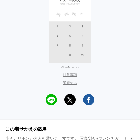
©LeoMatsura
注意事項
通報する
この着せかえの説明
小さいリボンが大人可愛いテーマです。 写真/淡い/フレンチガーリー/