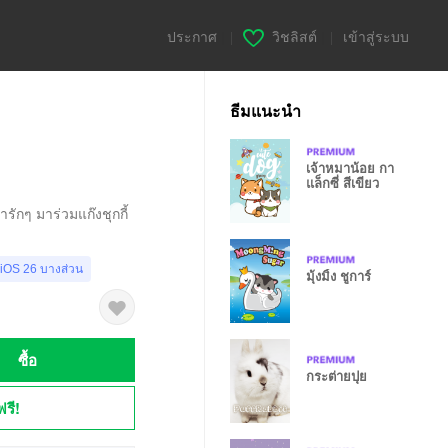
ประกาศ
|
วิชลิสต์
|
เข้าสู่ระบบ
ธีมแนะนำ
เจ้าหมาน้อย กา
แล็กซี่ สีเขียว
รักๆ มาร่วมแก๊งชุกกี้
 iOS 26 บางส่วน
มุ้งมิ้ง ชูการ์
ซื้อ
กระต่ายปุย
ฟรี!