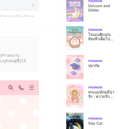
Unicorn and
Glitter
บถ้วนตามเวอร์ชัน LINE และ
โรแมนติกเม่น
ท้องฟ้าเต็มไป
ด้วยดวงดาว2
ู้สร้างผลงาน
ุตัวตนผู้ซื้อได้
ปลากัด
พระแม่ลักษมีน่า
รัก - ความรัก
ร่ำรวย
Star Cat