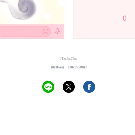
©TashaChan
หมายเหตุ
รายงานปัญหา