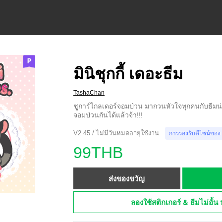
มินิชุกกี้ เดอะธีม
TashaChan
ชูการ์ไกลเดอร์จอมป่วน มากวนหัวใจทุกคนกับธีมน่า
จอมป่วนกันได้แล้วจ้า!!!
V2.45 / ไม่มีวันหมดอายุใช้งาน
การรองรับดีไซน์ของ
99THB
ส่งของขวัญ
ลองใช้สติกเกอร์ & ธีมไม่อั้น 