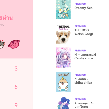
Dreamy Sea
THE DOG
Welsh Corgi
Himemurasaki
Candy voice
hi John -
shiba shiba
Arowana และ
ดอกโบตั๋น