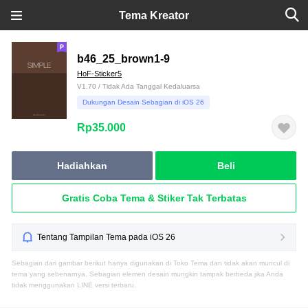
Tema Kreator
b46_25_brown1-9
HoF-Sticker5
V1.70 / Tidak Ada Tanggal Kedaluarsa
Dukungan Desain Sebagian di iOS 26
Rp35.000
Hadiahkan
Beli
Gratis Coba Tema & Stiker Tak Terbatas
Tentang Tampilan Tema pada iOS 26
Sebagian dari gambar berikut hanya digunakan di Toko Tema dan tidak akan muncul di
tema yang sebenarnya. Sebagian elemen desain mungkin tampak berbeda jika Anda
tidak menggunakan LINE versi terbaru.