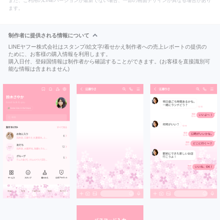
また、ご利用のLINEバージョンが最新でない場合、一部の画面デザインが異なる場合があり
ます。
制作者に提供される情報について
LINEヤフー株式会社はスタンプ/絵文字/着せかえ制作者への売上レポートの提供の
ために、お客様の購入情報を利用します。
購入日付、登録国情報は制作者から確認することができます。(お客様を直接識別可
能な情報は含まれません)