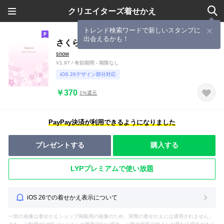
クリエイターズ着せかえ
トレンド検索ワードで新しいスタンプに
出会えるかも！
さくら-春-
snow
V1.97 / 有効期間 - 期限なし
iOS 26デザイン部分対応
￥370
1%還元
PayPay決済が利用できるようになりました
プレゼントする
購入する
LYPプレミアムで使い放題
iOS 26での着せかえ表示について
一部の画像は着せかえショップ掲載用の画像のため、実際の着せかえには適用されません。