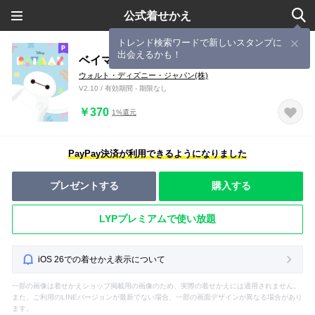
公式着せかえ
トレンド検索ワードで新しいスタンプに
出会えるかも！
ベイマックス（カラフルポップ）
ウォルト・ディズニー・ジャパン(株)
V2.10 / 有効期間 - 期限なし
￥370
1%還元
PayPay決済が利用できるようになりました
プレゼントする
購入する
LYPプレミアムで使い放題
iOS 26での着せかえ表示について
一部の画像は着せかえショップ掲載用の画像のため、実際の着せかえには適用されません。
また、ご利用のLINEバージョンが最新でない場合、一部の画面デザインが異なる場合があり
ます。