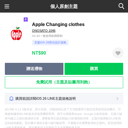
個人原創主題
Apple Changing clothes
ONOSATO 1046
V2.42 / 無使用效期限制
支援iOS 26部分設計規格
NT$90
贈送禮物
購買
免費試用（主題及貼圖用到飽）
購買前請詳閱iOS 26 LINE主題規格說明
自LINE 9.12.0版本起，部分頁面、功能按鈕以及下方功能選單只能呈現系統預設的圖示，可
能會根據您的LINE版本及裝置機型而異。因平台開發商Apple, Google之政策規格，主題小舖
所刊載之主題封面僅供示意，實際套用主題並開啟LINE應用程式時，主題封面將顯示LINE預
設的綠色畫面。部分圖片僅供主題小舖刊載使用，不會顯示在實際套用的主題內。若您使用的
LINE非最新版本，部分畫面設計可能與下方示意圖有所不同。