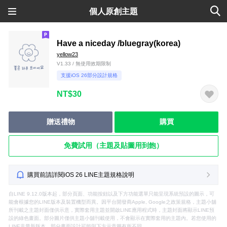
個人原創主題
Have a niceday /bluegray(korea)
yellow23
V1.33 / 無使用效期限制
支援iOS 26部分設計規格
NT$30
贈送禮物
購買
免費試用（主題及貼圖用到飽）
購買前請詳閱iOS 26 LINE主題規格說明
自LINE 9.12.0版本起，部分頁面、功能按鈕以及下方功能選單只能呈現系統預設的圖示，可
能會根據您的LINE版本及裝置機型而異。因平台開發商Apple, Google之政策規格，主題小舖
所刊載之主題封面僅供示意，實際套用主題並開啟LINE應用程式時，主題封面將顯示LINE預
設的綠色畫面。部分圖片僅供主題小舖刊載使用，不會顯示在實際套用的主題內。若您使用的
LINE非最新版本，部分畫面設計可能與下方示意圖有所不同。