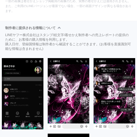
一部の画像は着せかえショップ掲載用の画像のため、実際の着せかえには適用されません。
また、ご利用のLINEバージョンが最新でない場合、一部の画面デザインが異なる場合があり
ます。
制作者に提供される情報について
LINEヤフー株式会社はスタンプ/絵文字/着せかえ制作者への売上レポートの提供の
ために、お客様の購入情報を利用します。
購入日付、登録国情報は制作者から確認することができます。(お客様を直接識別可
能な情報は含まれません)