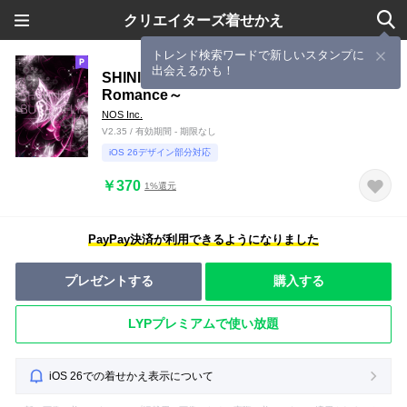
クリエイターズ着せかえ
トレンド検索ワードで新しいスタンプに
出会えるかも！
SHINING BUTTERFLY ～Fantasy
Romance～
NOS Inc.
V2.35 / 有効期間 - 期限なし
iOS 26デザイン部分対応
￥370
1%還元
PayPay決済が利用できるようになりました
プレゼントする
購入する
LYPプレミアムで使い放題
iOS 26での着せかえ表示について