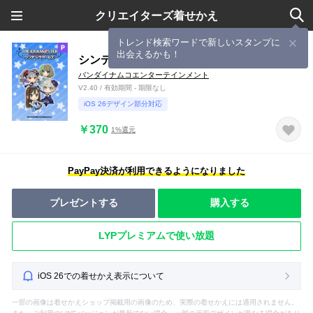
クリエイターズ着せかえ
トレンド検索ワードで新しいスタンプに
出会えるかも！
シンデレラガールズ 〜クール〜
バンダイナムコエンターテインメント
V2.40 / 有効期間 - 期限なし
iOS 26デザイン部分対応
￥370
1%還元
PayPay決済が利用できるようになりました
プレゼントする
購入する
LYPプレミアムで使い放題
iOS 26での着せかえ表示について
一部の画像は着せかえショップ掲載用の画像のため、実際の着せかえには適用されません。