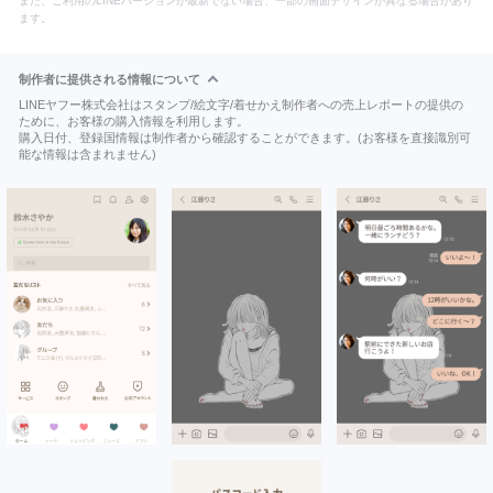
また、ご利用のLINEバージョンが最新でない場合、一部の画面デザインが異なる場合があり
ます。
制作者に提供される情報について
LINEヤフー株式会社はスタンプ/絵文字/着せかえ制作者への売上レポートの提供の
ために、お客様の購入情報を利用します。
購入日付、登録国情報は制作者から確認することができます。(お客様を直接識別可
能な情報は含まれません)