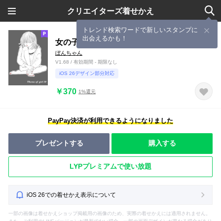
クリエイターズ着せかえ
トレンド検索ワードで新しいスタンプに
出会えるかも！
女の子のきせかえ20
ぼんちゃん
V1.68 / 有効期間 - 期限なし
iOS 26デザイン部分対応
￥370
1%還元
PayPay決済が利用できるようになりました
プレゼントする
購入する
LYPプレミアムで使い放題
iOS 26での着せかえ表示について
一部の画像は着せかえショップ掲載用の画像のため、実際の着せかえには適用されません。