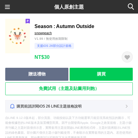
個人原創主題
Season : Autumn Outside
snowpeach
V1.99 / 無使用效期限制
支援iOS 26部分設計規格
NT$30
贈送禮物
購買
免費試用（主題及貼圖用到飽）
購買前請詳閱iOS 26 LINE主題規格說明
自LINE 9.12.0版本起，部分頁面、功能按鈕以及下方功能選單只能呈現系統預設的圖示，可
能會根據您的LINE版本及裝置機型而異。因平台開發商Apple, Google之政策規格，主題小舖
所刊載之主題封面僅供示意，實際套用主題並開啟LINE應用程式時，主題封面將顯示LINE預
設的綠色畫面。部分圖片僅供主題小舖刊載使用，不會顯示在實際套用的主題內。若您使用的
LINE非最新版本，部分畫面設計可能與下方示意圖有所不同。