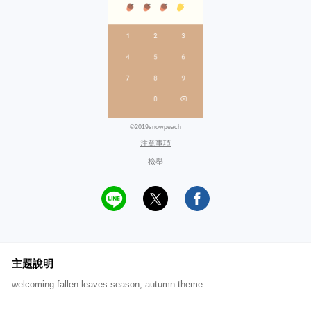
©2019snowpeach
注意事項
檢舉
主題說明
welcoming fallen leaves season, autumn theme