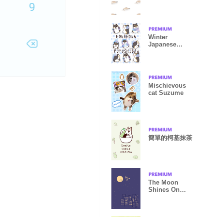
Winter
Japanese
Black Shiba
inu Theme!
Mischievous
cat Suzume
簡單的柯基抹茶
The Moon
Shines On
You