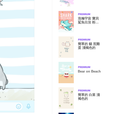
浩瀚宇宙 寶貝
鯊魚出沒 粉紅
玫瑰
簡單的 貓 煎雞
蛋 淺褐色的
Bear on Beach
簡單的 白菜 淺
褐色的