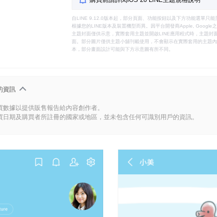
自LINE 9.12.0版本起，部分頁面、功能按鈕以及下方功能選單
根據您的LINE版本及裝置機型而異。因平台開發商Apple, Goog
主題封面僅供示意，實際套用主題並開啟LINE應用程式時，主題封面
面。部分圖片僅供主題小舖刊載使用，不會顯示在實際套用的主題內。
本，部分畫面設計可能與下方示意圖有所不同。
的資訊
買數據以提供販售報告給內容創作者。
買日期及購買者所註冊的國家或地區，並未包含任何可識別用戶的資訊。