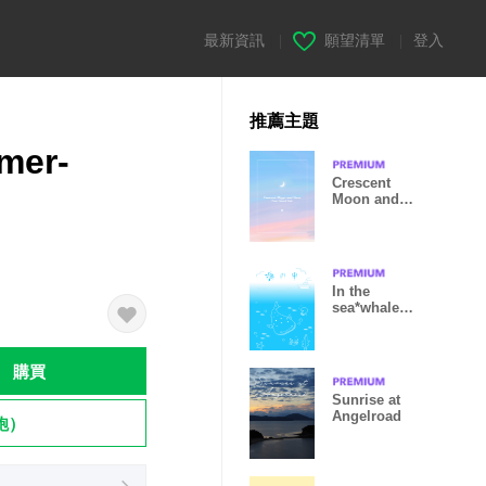
最新資訊
|
願望清單
|
登入
推薦主題
mer-
Crescent
Moon and
Stars
43/Natural
Style
In the
sea*whale
shark!
購買
Sunrise at
Angelroad
飽）