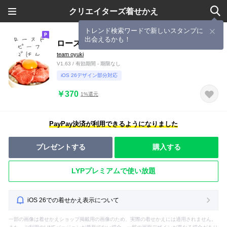
クリエイターズ着せかえ
トレンド検索ワードで新しいスタンプに
出会えるかも！
ローストビーフごはん
team oyuki
V1.63 / 有効期間 - 期限なし
iOS 26デザイン部分対応
￥370
1%還元
PayPay決済が利用できるようになりました
プレゼントする
購入する
LYPプレミアムで使い放題
iOS 26での着せかえ表示について
一部の画像は着せかえショップ掲載用の画像のため、実際の着せかえには適用されません。