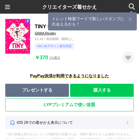
クリエイターズ着せかえ
トレンド検索ワードで新しいスタンプに
出会えるかも！
TINY STORY
SAWA Riveley
V2.45 / 有効期間 - 期限なし
iOS 26デザイン部分対応
￥370
1%還元
PayPay決済が利用できるようになりました
プレゼントする
購入する
LYPプレミアムで使い放題
iOS 26での着せかえ表示について
一部の画像は着せかえショップ掲載用の画像のため、実際の着せかえには適用されません。