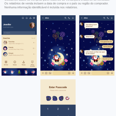
Os relatórios de venda incluem a data de compra e o país ou região do comprador.
Nenhuma informação identificável é incluída nos relatórios.