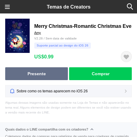
Temas de Creators
Merry Christmas-Romantic Christmas Eve
Amy
V2.26 / Sem data de validade
Suporte parcial ao design do iOS 26
US$0.99
Presente
Comprar
Sobre como os temas aparecem no iOS 26
Algumas dessas imagens são usadas somente na Loja de Temas e não aparecerão no
tema real. Alguns elementos de design podem ser diferentes se você não estiver usando
a versão mais recente do LINE.
Quais dados o LINE compartilha com os criadores?
Coletamos dados de compras para relatórios de venda para criadores de conteúdo.