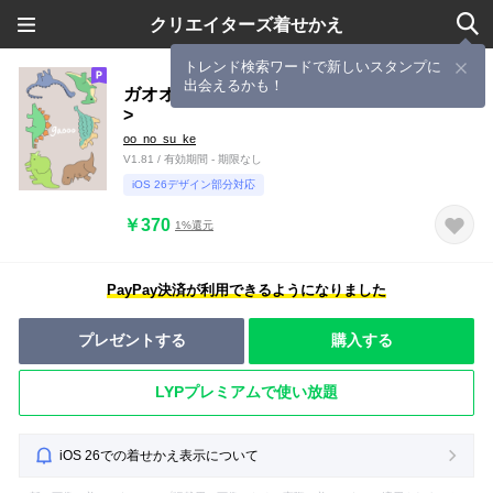
クリエイターズ着せかえ
トレンド検索ワードで新しいスタンプに
出会えるかも！
ガオオオ<恐竜><シンプル・ベージュカラー
>
oo_no_su_ke
V1.81 / 有効期間 - 期限なし
iOS 26デザイン部分対応
￥370
1%還元
PayPay決済が利用できるようになりました
プレゼントする
購入する
LYPプレミアムで使い放題
iOS 26での着せかえ表示について