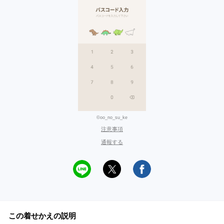
©oo_no_su_ke
注意事項
通報する
この着せかえの説明