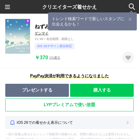
クリエイターズ着せかえ
トレンド検索ワードで新しいスタンプに
出会えるかも！
ねずみと北欧の森#新年
ゲンマイ
V1.98 / 有効期間 - 期限なし
iOS 26デザイン部分対応
￥370
1%還元
PayPay決済が利用できるようになりました
プレゼントする
購入する
LYPプレミアムで使い放題
iOS 26での着せかえ表示について
一部の画像は着せかえショップ掲載用の画像のため、実際の着せかえには適用されません。