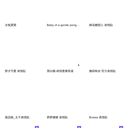
冷兔寶寶
Baby of a gentle penguin[Emoji]
​棉花糖戀人 表情貼
胖才可愛 表情貼
黑白雞-表情逐漸母湯
懶得鳥你 官方表情貼
柴語錄_太子表情貼
胖胖褲豬 表情貼
Butata 表情貼