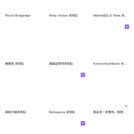
Round Budgerigar
Noisy chicken 表情貼
Warbie娃比 & Yama 表情貼
懶懶熊 表情貼
織織超實用表情貼
Kamonohashikamo 表情貼
賴賴大獅表情貼
Mamegoma 表情貼
動起來！那隻鳥。動態表情貼