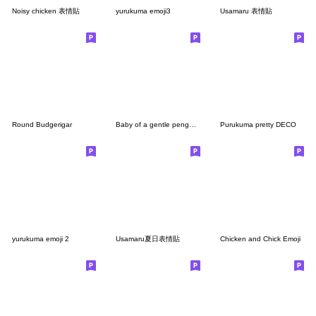
Noisy chicken 表情貼
yurukuma emoji3
Usamaru 表情貼
Round Budgerigar
Baby of a gentle penguin[Emoji]
Purukuma pretty DECO
yurukuma emoji 2
Usamaru夏日表情貼
Chicken and Chick Emoji