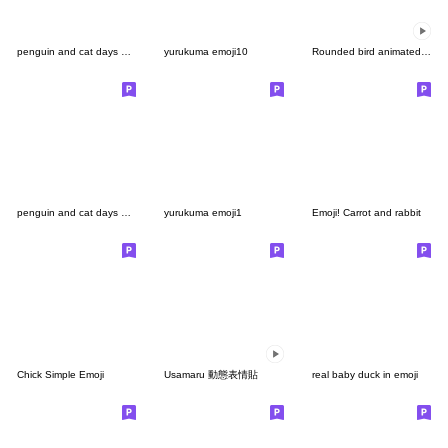
penguin and cat days 表情貼
yurukuma emoji10
Rounded bird animated emoji
penguin and cat days 表情貼2
yurukuma emoji1
Emoji! Carrot and rabbit
Chick Simple Emoji
Usamaru 動態表情貼
real baby duck in emoji