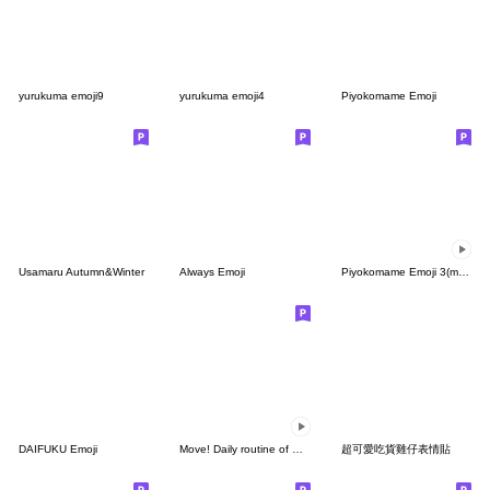
yurukuma emoji9
yurukuma emoji4
Piyokomame Emoji
Usamaru Autumn&Winter
Always Emoji
Piyokomame Emoji 3(moving)
DAIFUKU Emoji
Move! Daily routine of white rabbits.
超可愛吃貨雞仔表情貼