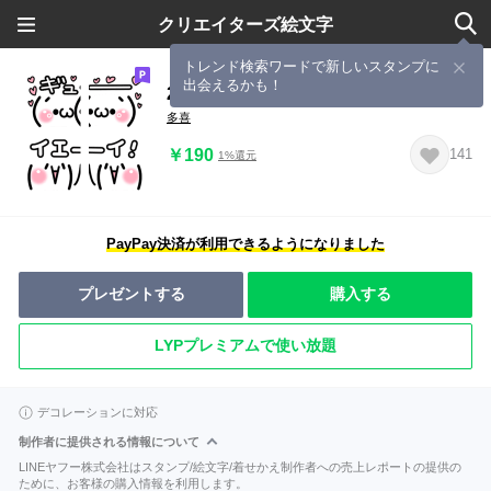
クリエイターズ絵文字
トレンド検索ワードで新しいスタンプに
出会えるかも！
2つで使う顔文字ツインズ
多喜
￥190
141
1%還元
PayPay決済が利用できるようになりました
プレゼントする
購入する
LYPプレミアムで使い放題
デコレーションに対応
制作者に提供される情報について
LINEヤフー株式会社はスタンプ/絵文字/着せかえ制作者への売上レポートの提供の
ために、お客様の購入情報を利用します。