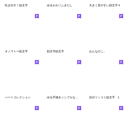
吐き出す！絵文字
ゆるかわ♡ふきだし
大きく見やすい顔文字４
オノマトペ絵文字
顔文字絵文字
おんなのこ。
ハートコレクション
ゆる手描きシンプルな絵文字 顔 表情
自分ツッコミ絵文字 1