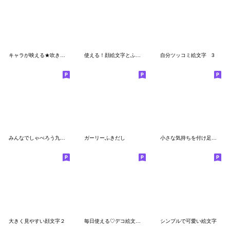
キャラが映える★吹き出し絵文字２
使える！顔絵文字とふきだしセット
自分ツッコミ絵文字 3
みんなでしゃべろう九州弁。
ガーリーふきだし
小さな気持ちを付け足したいときに
大きく見やすい顔文字２
毎日使える♡デコ絵文字３
シンプルで可愛い絵文字