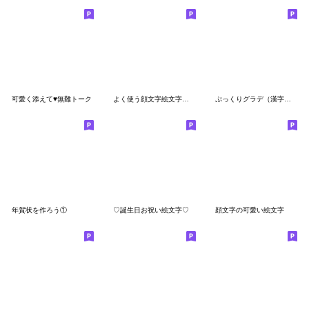
可愛く添えて♥無難トーク
よく使う顔文字絵文字ちゃん
ぷっくりグラデ（漢字あり）
年賀状を作ろう①
♡誕生日お祝い絵文字♡
顔文字の可愛い絵文字