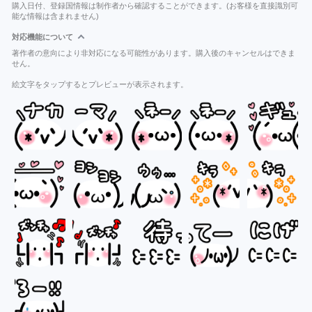
購入日付、登録国情報は制作者から確認することができます。(お客様を直接識別可
能な情報は含まれません)
対応機能について
著作者の意向により非対応になる可能性があります。購入後のキャンセルはできま
せん。
絵文字をタップするとプレビューが表示されます。