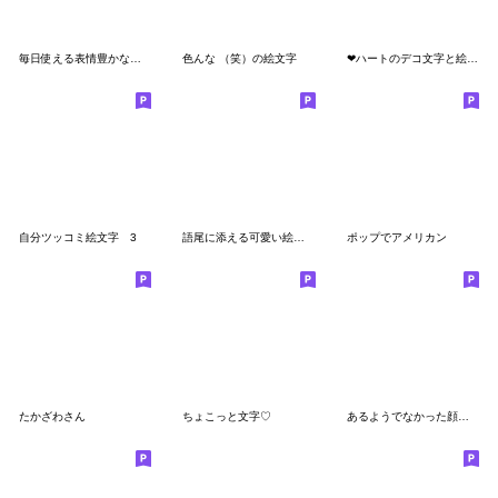
毎日使える表情豊かな顔文字
色んな （笑）の絵文字
❤ハートのデコ文字と絵文字❤
自分ツッコミ絵文字 3
語尾に添える可愛い絵文字☆文字ver
ポップでアメリカン
たかざわさん
ちょこっと文字♡
あるようでなかった顔文字絵文字2。