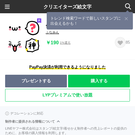
クリエイターズ絵文字
トレンド検索ワードで新しいスタンプに
出会えるかも！
使える！顔絵文字とふきだしセット
ふなみん
￥190
85
1%還元
PayPay決済が利用できるようになりました
プレゼントする
購入する
LYPプレミアムで使い放題
デコレーションに対応
制作者に提供される情報について
LINEヤフー株式会社はスタンプ/絵文字/着せかえ制作者への売上レポートの提供の
ために、お客様の購入情報を利用します。