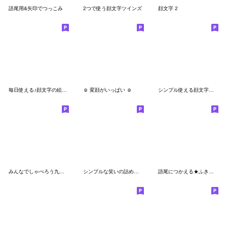
語尾用&矢印でつっこみ
2つで使う顔文字ツインズ
顔文字 2
毎日使える♪顔文字の絵文字
☺︎ 変顔がいっぱい ☺︎
シンプル使える顔文字絵文字
みんなでしゃべろう九州弁。
シンプルな笑いの詰め合わせ絵文字(2)
語尾につかえる★ふきだし絵文字