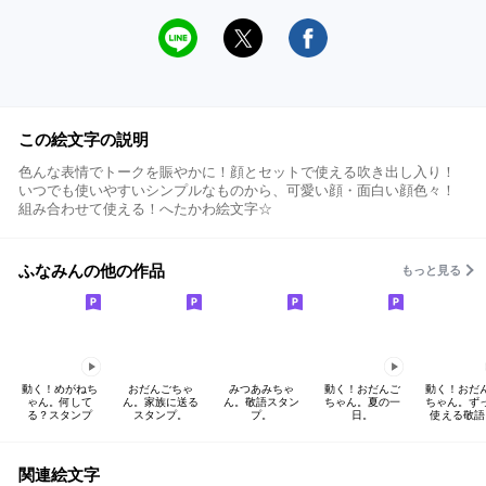
この絵文字の説明
色んな表情でトークを賑やかに！顔とセットで使える吹き出し入り！
いつでも使いやすいシンプルなものから、可愛い顔・面白い顔色々！
組み合わせて使える！へたかわ絵文字☆
ふなみんの他の作品
もっと見る
動く！めがねち
おだんごちゃ
みつあみちゃ
動く！おだんご
動く！おだ
ゃん。何して
ん。家族に送る
ん。敬語スタン
ちゃん。夏の一
ちゃん。ず
る？スタンプ
スタンプ。
プ。
日。
使える敬語
関連絵文字