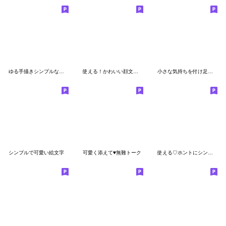
ゆる手描きシンプルな絵文字 顔 表情
使える！かわいい顔文字！！2
小さな気持ちを付け足したいときに
シンプルで可愛い絵文字
可愛く添えて♥無難トーク
使える♡ホントにシンプルな一言