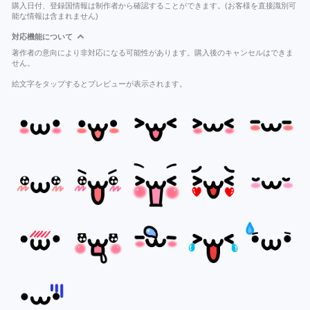
購入日付、登録国情報は制作者から確認することができます。(お客様を直接識別可
能な情報は含まれません)
対応機能について
著作者の意向により非対応になる可能性があります。購入後のキャンセルはできま
せん。
絵文字をタップするとプレビューが表示されます。