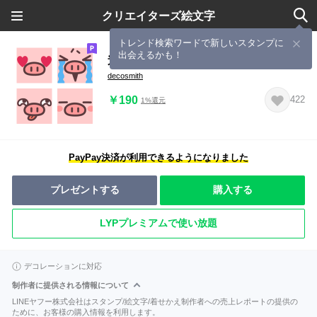
クリエイターズ絵文字
トレンド検索ワードで新しいスタンプに
出会えるかも！
迫り来るぶたた
decosmith
￥190
422
1%還元
PayPay決済が利用できるようになりました
プレゼントする
購入する
LYPプレミアムで使い放題
デコレーションに対応
制作者に提供される情報について
LINEヤフー株式会社はスタンプ/絵文字/着せかえ制作者への売上レポートの提供の
ために、お客様の購入情報を利用します。