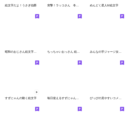
絵文字だよ！うさぎ伯爵
突撃！ラッコさん 冬の絵文字
めんどく星人6/絵文字
昭和のおじさん絵文字【横向き】
ちっちゃいおっさん 絵文字
みんなの芋ジャージ女子【絵文字編】
すずにゃんの動く絵文字
毎日使えるすずにゃんの絵文字
ぴっぴの見やすいコメント付き絵文字