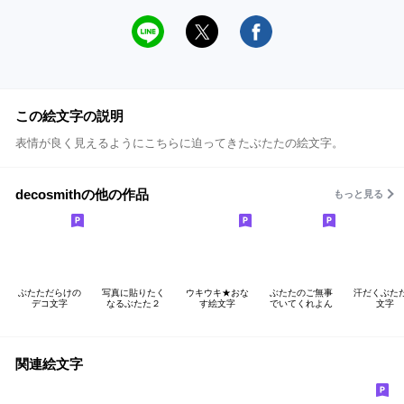
この絵文字の説明
表情が良く見えるようにこちらに迫ってきたぶたたの絵文字。
decosmithの他の作品
もっと見る
ぶたただらけの
写真に貼りたく
ウキウキ★おな
ぶたたのご無事
汗だくぶた
デコ文字
なるぶたた２
す絵文字
でいてくれよん
文字
関連絵文字