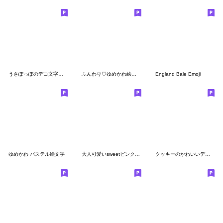
うさぽっぽのデコ文字＆絵文字
ふんわり♡ゆめかわ絵文字③
England Bale Emoji
ゆめかわ パステル絵文字
大人可愛いsweetピンク絵文字❤️
クッキーのかわいいデコ文字+絵文字