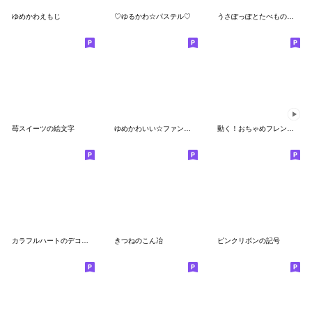
ゆめかわえもじ
♡ゆるかわ☆パステル♡
うさぽっぽとたべもの絵文字
苺スイーツの絵文字
ゆめかわいい☆ファンシーユニコーン絵文字
動く！おちゃめフレンズえもじ
カラフルハートのデコ文字+絵文字
きつねのこん冶
ピンクリボンの記号