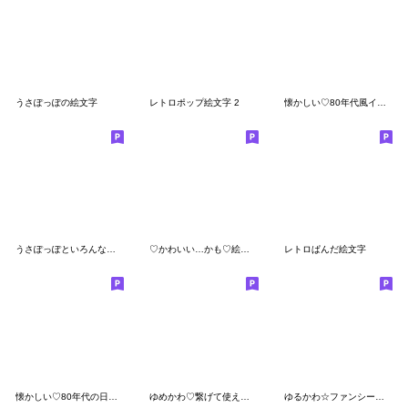
うさぽっぽの絵文字
レトロポップ絵文字 2
懐かしい♡80年代風イラスト絵文字
うさぽっぽといろんな絵文字
♡かわいい…かも♡絵文字
レトロぱんだ絵文字
懐かしい♡80年代の日常イラスト絵文字
ゆめかわ♡繋げて使える装飾絵文字
ゆるかわ☆ファンシーえもじ