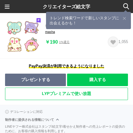
クリエイターズ絵文字
トレンド検索ワードで新しいスタンプに
出会えるかも！
キャラクターミックス
masha
￥190
1,055
1%還元
PayPay決済が利用できるようになりました
プレゼントする
購入する
LYPプレミアムで使い放題
デコレーションに対応
制作者に提供される情報について
LINEヤフー株式会社はスタンプ/絵文字/着せかえ制作者への売上レポートの提供の
ために、お客様の購入情報を利用します。