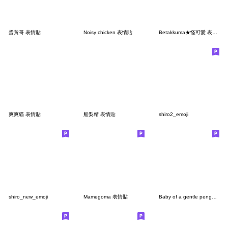
蛋黃哥 表情貼
Noisy chicken 表情貼
Betakkuma★怪可愛 表情貼
爽爽貓 表情貼
船梨精 表情貼
shiro2_emoji
shiro_new_emoji
Mamegoma 表情貼
Baby of a gentle penguin[Emoji]