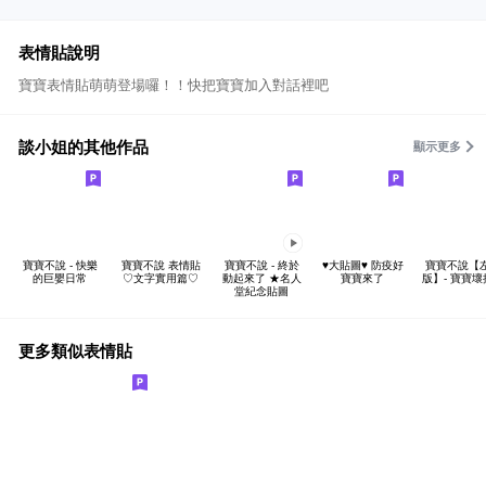
表情貼說明
寶寶表情貼萌萌登場囉！！快把寶寶加入對話裡吧
談小姐的其他作品
顯示更多
寶寶不說 - 快樂
寶寶不說 表情貼
寶寶不說 - 終於
♥大貼圖♥ 防疫好
寶寶不說【
的巨嬰日常
♡文字實用篇♡
動起來了 ★名人
寶寶來了
版】- 寶寶
堂紀念貼圖
更多類似表情貼