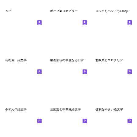
ヘビ
ポップ★ロカビリー
ロックもバンドもEmoji!!
花札風 絵文字
劇画部長の華麗なる日常
北欧系ヒエログリフ
令和元年絵文字
三国志と中華風絵文字
便利なやさい絵文字