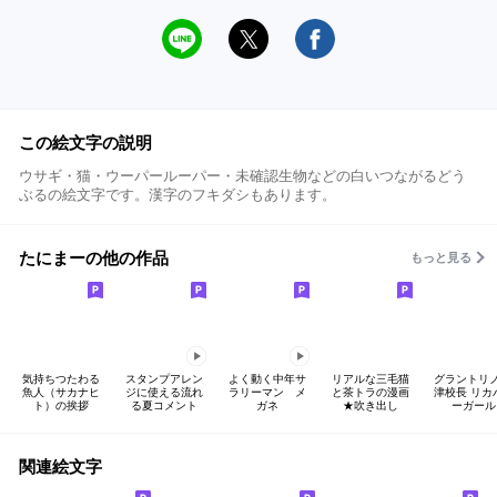
この絵文字の説明
ウサギ・猫・ウーパールーパー・未確認生物などの白いつながるどう
ぶるの絵文字です。漢字のフキダシもあります。
たにまーの他の作品
もっと見る
気持ちつたわる
スタンプアレン
よく動く中年サ
リアルな三毛猫
グラントリノ
魚人（サカナヒ
ジに使える流れ
ラリーマン メ
と茶トラの漫画
津校長 リカ
ト）の挨拶
る夏コメント
ガネ
★吹き出し
ーガール
関連絵文字