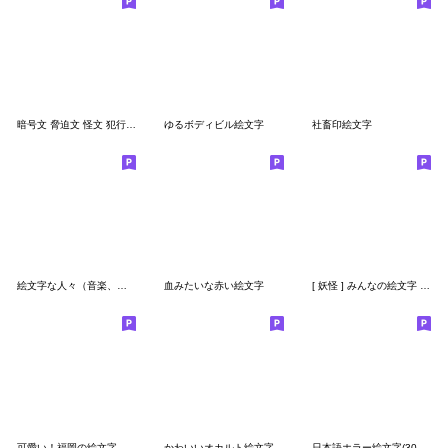
暗号文 脅迫文 怪文 犯行声明に ヒント付き
ゆるボディビル絵文字
社畜印絵文字
絵文字な人々（音楽、スポーツ、着ぐるみ）
血みたいな赤い絵文字
[ 妖怪 ] みんなの絵文字 基本セット
可愛い！福岡の絵文字
かわいいオカルト絵文字
日本語ホラー絵文字(305種)