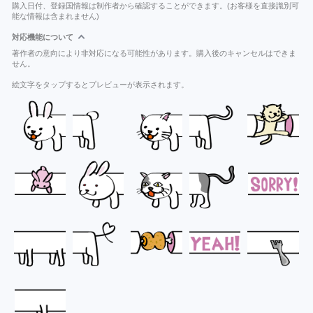
購入日付、登録国情報は制作者から確認することができます。(お客様を直接識別可
能な情報は含まれません)
対応機能について
著作者の意向により非対応になる可能性があります。購入後のキャンセルはできま
せん。
絵文字をタップするとプレビューが表示されます。