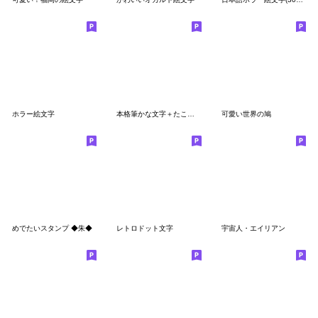
ホラー絵文字
本格筆かな文字＋たこ焼きぶたまん絵文字
可愛い世界の鳩
めでたいスタンプ ◆朱◆
レトロドット文字
宇宙人・エイリアン