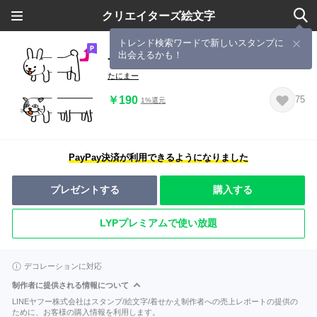
クリエイターズ絵文字
トレンド検索ワードで新しいスタンプに
出会えるかも！
つながる白色のウサギとネコ
たにまー
￥190
75
1%還元
PayPay決済が利用できるようになりました
プレゼントする
購入する
LYPプレミアムで使い放題
デコレーションに対応
制作者に提供される情報について
LINEヤフー株式会社はスタンプ/絵文字/着せかえ制作者への売上レポートの提供の
ために、お客様の購入情報を利用します。