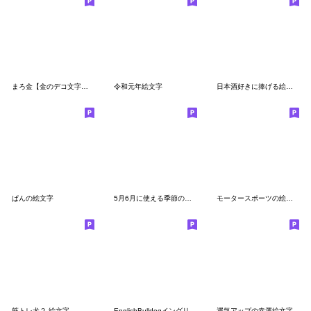
まろ金【金のデコ文字＆ニコ絵文字】セット
令和元年絵文字
日本酒好きに捧げる絵文字
ぱんの絵文字
5月6月に使える季節の絵文字
モータースポーツの絵文字
筋トレ犬２ 絵文字
EnglishBulldogイングリッシュ ブルドッグ
運気アップの幸運絵文字