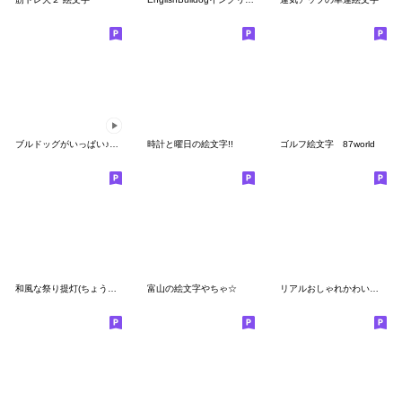
ブルドッグがいっぱい♪うごく絵文字1
時計と曜日の絵文字!!
ゴルフ絵文字 87world
和風な祭り提灯(ちょうちん)のデコ文字
富山の絵文字やちゃ☆
リアルおしゃれかわいい ドーナツ 絵文字