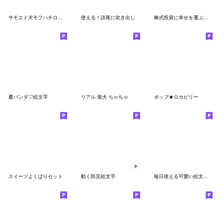
サモエド犬モフハチロウの絵文字
使える！語尾に吹き出し
株式投資に幸せを運ぶ絵文字
夏パンダ♡絵文字
リアル 柴犬 ちゃちゃ
ポップ★ロカビリー
スイーツよくばりセット
動く防災絵文字
毎日使える可愛い絵文字２