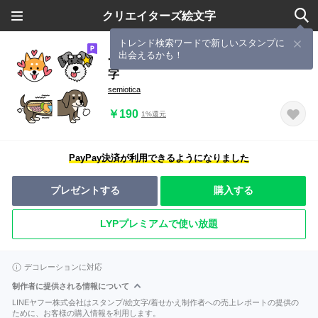
クリエイターズ絵文字
トレンド検索ワードで新しいスタンプに
出会えるかも！
つなげて使える！ワンワン大集合 絵文
字
semiotica
￥190
1%還元
PayPay決済が利用できるようになりました
プレゼントする
購入する
LYPプレミアムで使い放題
デコレーションに対応
制作者に提供される情報について
LINEヤフー株式会社はスタンプ/絵文字/着せかえ制作者への売上レポートの提供の
ために、お客様の購入情報を利用します。