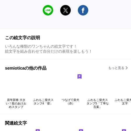
この絵文字の説明
いろんな種類のワンちゃんの絵文字です！
絵文字を組み合わせて自分だけの表現を楽しもう！
semioticaの他の作品
もっと見る
辰年新春 大き
ふわもこ柴犬ス
つなげて柴犬
ふわもこ柴犬ス
ふわもこ柴
い！龍のあけお
タンプ4「密」
（赤）
タンプ5「丁寧な
文字
めスタンプ
言葉」
関連絵文字