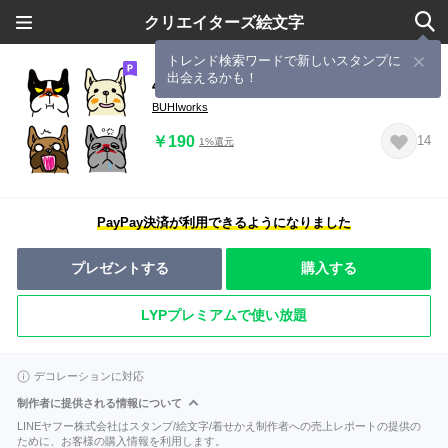
クリエイターズ絵文字
トレンド検索ワードで新しいスタンプに
出会えるかも！
4種のフレブル盛りパイド多め
BUHIworks
￥190
14
1%還元
PayPay決済が利用できるようになりました
プレゼントする
購入する
LYPプレミアムで使い放題
デコレーションに対応
制作者に提供される情報について
LINEヤフー株式会社はスタンプ/絵文字/着せかえ制作者への売上レポートの提供の
ために、お客様の購入情報を利用します。