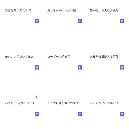
大きな白い犬 ピレネー犬 【絵文字】
おじさんがいっぱい絵文字
繋がるいろんなお正月十二支フレブル
かわいい♡フレブル犬こゆきの日常・絵文字
コーギーの絵文字
犬種別毎日使える可愛いパグの絵文字
パグがいっぱい♪うごく絵文字3
シュナ好き可愛い絵文字
いろんなフレブル♡ゆるかわ2