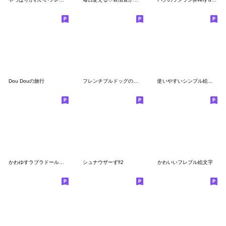
Dou Douの旅行
フレンチブルドッグのめるばの絵文字
使いやすいシンプル絵文字★ボーダーコリー
かわゆすラブラドール絵文字
シュナウザーず‼︎2
かわいいフレブル絵文字