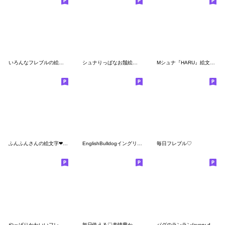
いろんなフレブルの絵文字
シュナりっぱなお鬚絵文字
Mシュナ『HARU』絵文字ver.1
ふんふんさんの絵文字❤︎French Bulldog
EnglishBulldogイングリッシュ ブルドッグ
毎日フレブル♡
やっぱりかわいいフレブルクリーム
毎日使える♡表情豊かなフレンチブルドッグ
パグのランラン(every day)