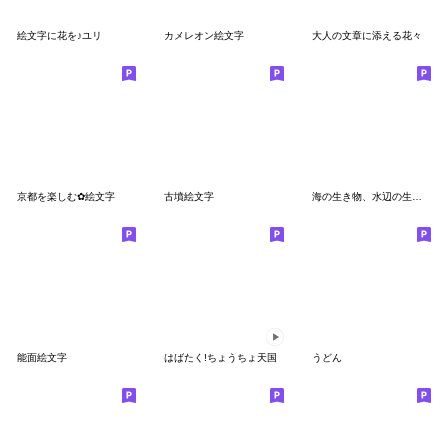
絵文字に花を♪ユリ
カメレオン絵文字
大人の文章に添える花々
京都を楽しむ✿絵文字
古墳絵文字
海の生き物、水辺の生き物絵文字
能面絵文字
はばたく!ちょうちょ天国
うどん