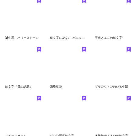
誕生石、パワーストーン
絵文字に花を♪ パンジー＆ビオラ
宇宙とエコの絵文字
絵文字「雪の結晶」
四季草花
プランクトンのいる生活
スペースセット
パン♡写真絵文字
水族館のような魚絵文字