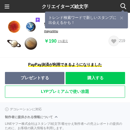
クリエイターズ絵文字
トレンド検索ワードで新しいスタンプに
出会えるかも！
宇宙
mayurimu
￥190
219
1%還元
PayPay決済が利用できるようになりました
プレゼントする
購入する
LYPプレミアムで使い放題
デコレーションに対応
制作者に提供される情報について
LINEヤフー株式会社はスタンプ/絵文字/着せかえ制作者への売上レポートの提供の
ために、お客様の購入情報を利用します。