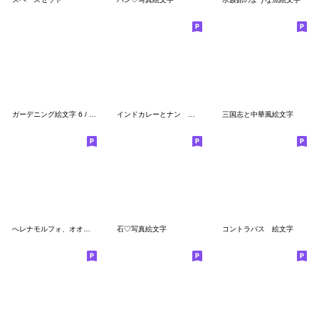
ガーデニング絵文字 6 / 和風庭園
インドカレーとナン 「マハル」さん日常編
三国志と中華風絵文字
へレナモルフォ、オオルリアゲハなど
石♡写真絵文字
コントラバス 絵文字