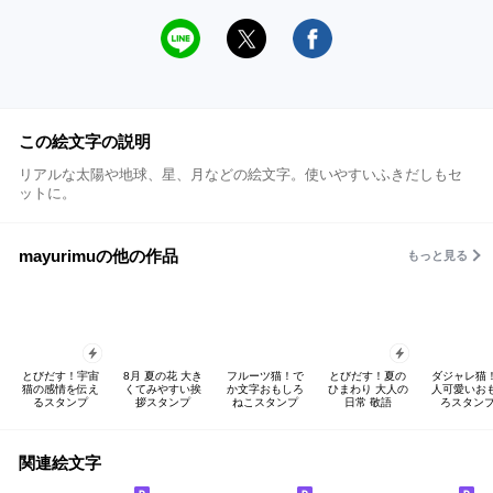
この絵文字の説明
リアルな太陽や地球、星、月などの絵文字。使いやすいふきだしもセ
ットに。
mayurimuの他の作品
もっと見る
とびだす！宇宙
8月 夏の花 大き
フルーツ猫！で
とびだす！夏の
ダジャレ猫
猫の感情を伝え
くてみやすい挨
か文字おもしろ
ひまわり 大人の
人可愛いお
るスタンプ
拶スタンプ
ねこスタンプ
日常 敬語
ろスタンプ
関連絵文字